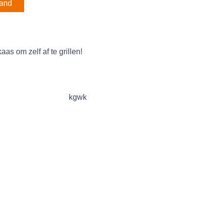
mand
aas om zelf af te grillen!
kgwk