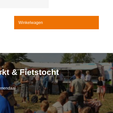
Winkelwagen
kt & Fietstocht
enendaal