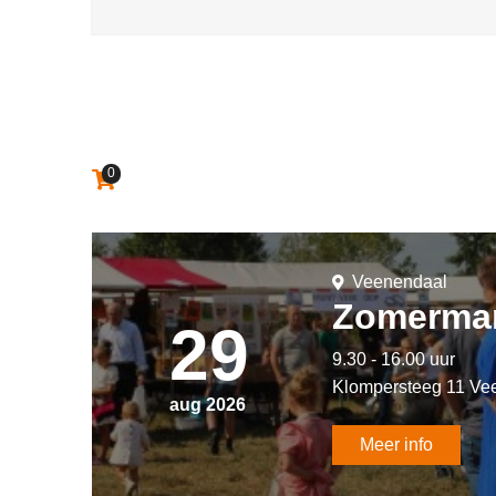
0
Aantal artikelen in winkelwagen:
Veenendaal
Zomermar
29
9.30 - 16.00 uur
Klompersteeg 11 Ve
aug 2026
Meer info