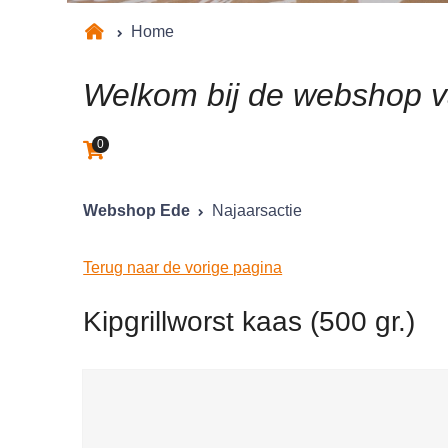
Home
Welkom bij de webshop 
0
Aantal artikelen in winkelwagen:
Webshop Ede
Najaarsactie
Terug naar de vorige pagina
Kipgrillworst kaas (500 gr.)