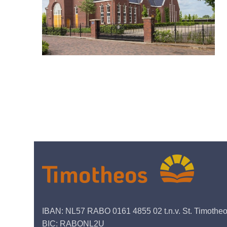
IBAN: NL57 RABO 0161 4855 02 t.n.v. St. Timothe
BIC: RABONL2U